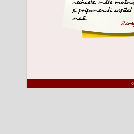
nechcete, máte možno
si připomenutí zasílat
mail.
Zareg