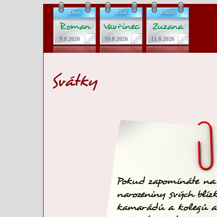
Dnes
Zítra
Pozítří
Roman
Vavřinec
Zuzana
9.8.2026
10.8.2026
11.8.2026
Svátky
Pokud zapomínáte na
narozeniny svých blíz
kamarádů a kolegů a